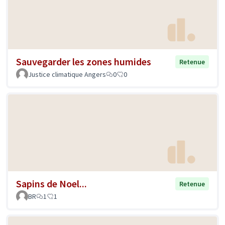
Sauvegarder les zones humides
Retenue
Justice climatique Angers
0
0
Sapins de Noel...
Retenue
BR
1
1