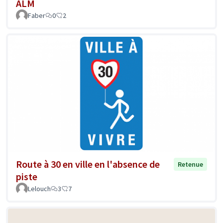
ALM
Faber
0
2
Route à 30 en ville en l'absence de
Retenue
piste
Lelouch
3
7