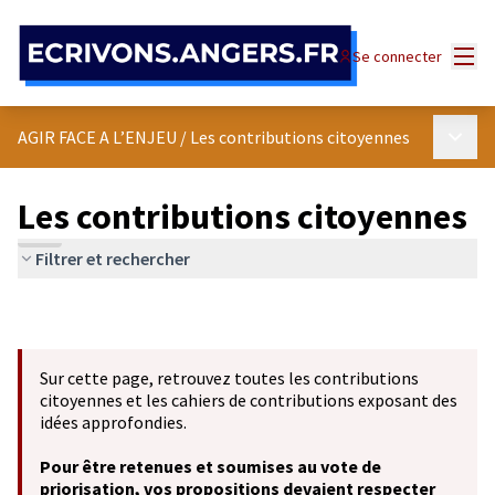
Panneau de gestion des cookies
Menu
Se connecter
Menu p
AGIR FACE A L’ENJEU
/
Les contributions citoyennes
Les contributions citoyennes
Filtrer et rechercher
Sur cette page, retrouvez toutes les contributions
citoyennes et les cahiers de contributions exposant des
idées approfondies.
Pour être retenues et soumises au vote de
priorisation, vos propositions devaient respecter