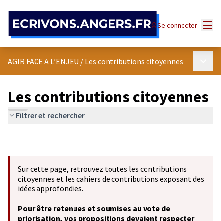
Panneau de gestion des cookies
Menu
Se connecter
Menu p
AGIR FACE A L’ENJEU
/
Les contributions citoyennes
Les contributions citoyennes
Filtrer et rechercher
Sur cette page, retrouvez toutes les contributions
citoyennes et les cahiers de contributions exposant des
idées approfondies.
Pour être retenues et soumises au vote de
priorisation, vos propositions devaient respecter