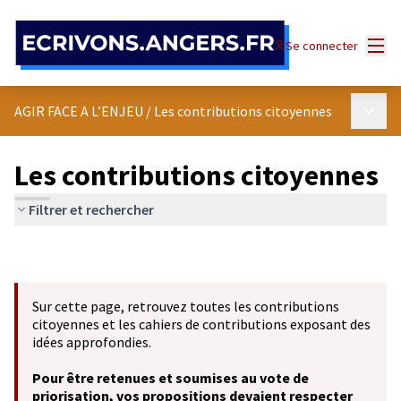
Panneau de gestion des cookies
Menu
Se connecter
Menu p
AGIR FACE A L’ENJEU
/
Les contributions citoyennes
Les contributions citoyennes
Filtrer et rechercher
Sur cette page, retrouvez toutes les contributions
citoyennes et les cahiers de contributions exposant des
idées approfondies.
Pour être retenues et soumises au vote de
priorisation, vos propositions devaient respecter