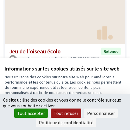
Jeu de l'oiseau écolo
Retenue
Lycée Chevrollier, étudiants du BTS SP3S
0
0
Informations sur les cookies utilisés sur le site web
Nous utilisons des cookies sur notre site Web pour améliorer la
performance et les contenus du site. Les cookies nous permettent
de fournir une expérience utilisateur et un contenu plus
personnalisés à partir de nos canaux de médias sociaux.
Ce site utilise des cookies et vous donne le contrôle sur ceux
Tout accepter
que vous souhaitez activer
Accepter seulement les cookies essentiels
Tout accepter
Tout refuser
Personnaliser
Paramètres
Parc santé écologique
Retenue
Politique de confidentialité
Lycée Chevrollier, étudiants du BTS SP3S
0
0