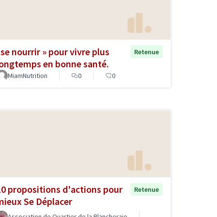
«se nourrir » pour vivre plus
Retenue
longtemps en bonne santé.
MiamNutrition
0
0
10 propositions d'actions pour
Retenue
mieux Se Déplacer
Association de Quartier de la Blancheraie