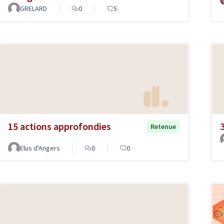
GRELARD
0
5
15 actions approfondies
Retenue
Elus d'Angers
0
0