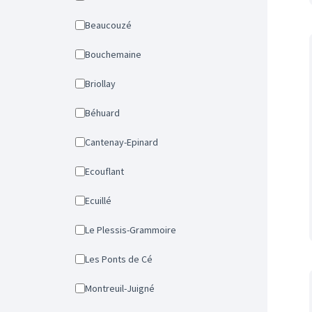
Beaucouzé
Bouchemaine
Briollay
Béhuard
Cantenay-Epinard
Ecouflant
Ecuillé
Le Plessis-Grammoire
Les Ponts de Cé
Montreuil-Juigné