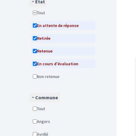
État
Tout
En attente de réponse
Retirée
Retenue
En cours d'évaluation
Non retenue
Commune
Tout
Angers
Avrillé