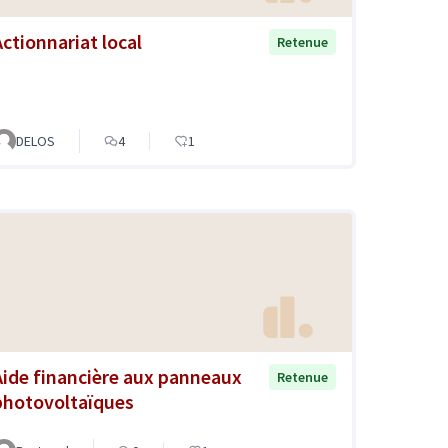
Actionnariat local
Retenue
DELOS
4
1
Aide financière aux panneaux
Retenue
photovoltaïques