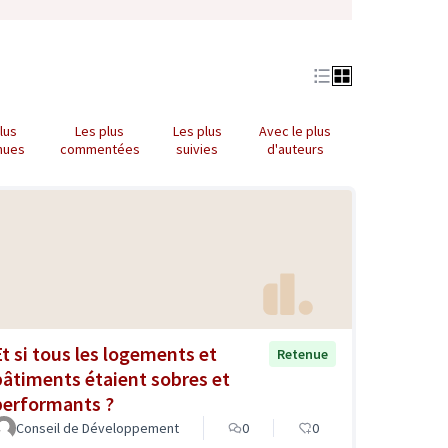
lus
Les plus
Les plus
Avec le plus
nues
commentées
suivies
d'auteurs
Et si tous les logements et
Retenue
bâtiments étaient sobres et
performants ?
Conseil de Développement
0
0