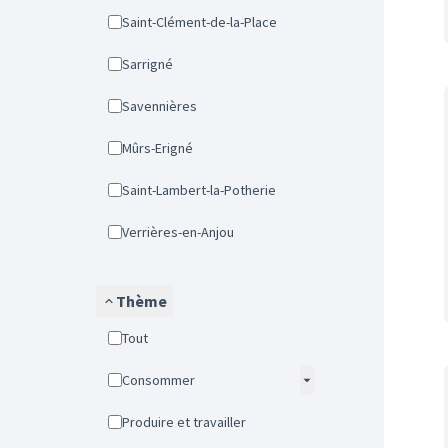
Saint-Clément-de-la-Place
Sarrigné
Savennières
Mûrs-Erigné
Saint-Lambert-la-Potherie
Verrières-en-Anjou
Thème
Tout
Consommer
Produire et travailler