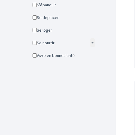
S'épanouir
Se déplacer
Se loger
Se nourrir
Vivre en bonne santé