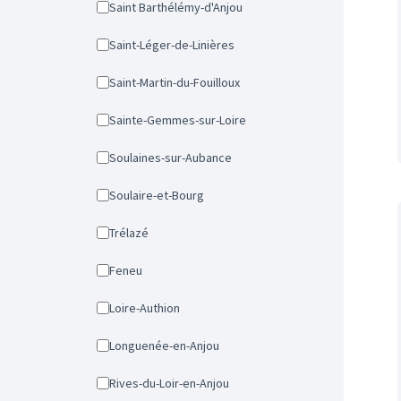
Saint Barthélémy-d'Anjou
Saint-Léger-de-Linières
Saint-Martin-du-Fouilloux
Sainte-Gemmes-sur-Loire
Soulaines-sur-Aubance
Soulaire-et-Bourg
Trélazé
Feneu
Loire-Authion
Longuenée-en-Anjou
Rives-du-Loir-en-Anjou