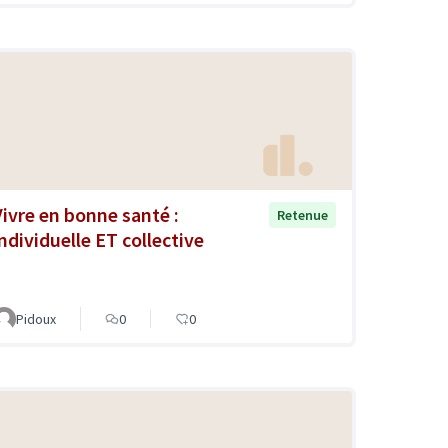
Vivre en bonne santé :
Retenue
individuelle ET collective
Pidoux
0
0