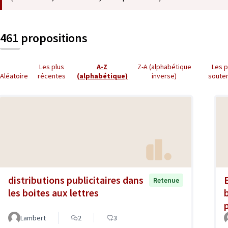
461 propositions
Les plus
A-Z
Z-A (alphabétique
Les p
Aléatoire
récentes
(alphabétique)
inverse)
soute
distributions publicitaires dans
Retenue
les boites aux lettres
Lambert
2
3