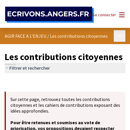
Panneau de gestion des cookies
Menu
Se connecter
Menu p
AGIR FACE A L’ENJEU
/
Les contributions citoyennes
Les contributions citoyennes
Filtrer et rechercher
Sur cette page, retrouvez toutes les contributions
citoyennes et les cahiers de contributions exposant des
idées approfondies.
Pour être retenues et soumises au vote de
priorisation, vos propositions devaient respecter