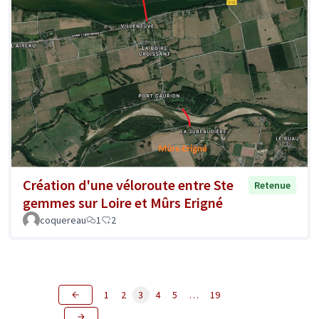
Création d'une véloroute entre Ste
Retenue
gemmes sur Loire et Mûrs Erigné
coquereau
1
2
1
2
3
4
5
…
19