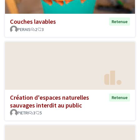
Couches lavables
Retenue
PERAIS
2
3
Création d'espaces naturelles
Retenue
sauvages interdit au public
PIETRI
3
5