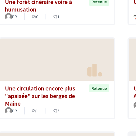
Une forêt cinéraire voire à
Retenue
humusation
BR
0
1
Une circulation encore plus
Retenue
"apaisée" sur les berges de
Maine
BR
1
5