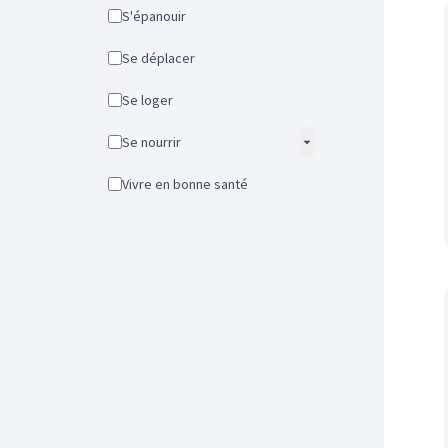
S'épanouir
Se déplacer
Se loger
Se nourrir
Vivre en bonne santé