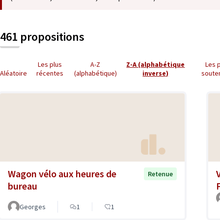
461 propositions
Les plus
A-Z
Z-A (alphabétique
Les 
Aléatoire
récentes
(alphabétique)
inverse)
soute
Wagon vélo aux heures de
Retenue
bureau
Georges
1
1