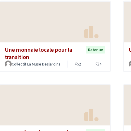
Une monnaie locale pour la
U
Retenue
transition
Collectif La Muse Desjardins
2
4