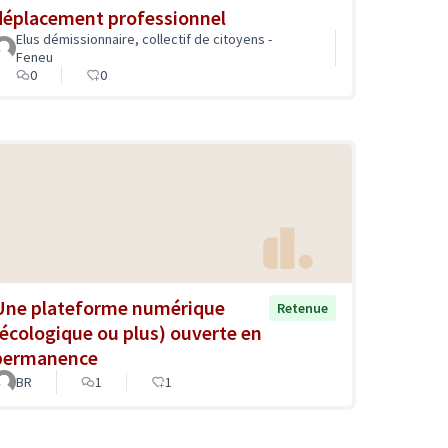
déplacement professionnel
Elus démissionnaire, collectif de citoyens -
Feneu
0
0
Une plateforme numérique
Retenue
(écologique ou plus) ouverte en
permanence
BR
1
1