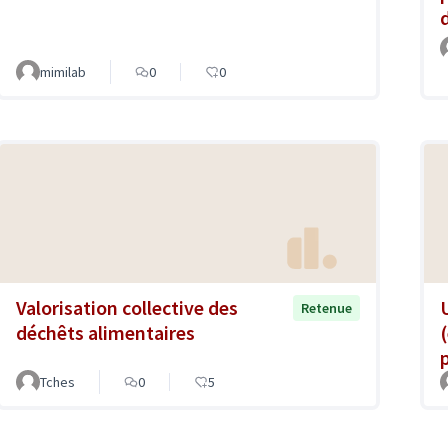
mimilab
0
0
Valorisation collective des
Retenue
déchêts alimentaires
Tches
0
5