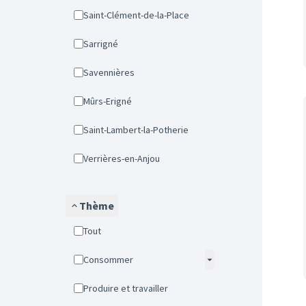
Saint-Clément-de-la-Place
Sarrigné
Savennières
Mûrs-Erigné
Saint-Lambert-la-Potherie
Verrières-en-Anjou
Thème
Tout
Consommer
Produire et travailler