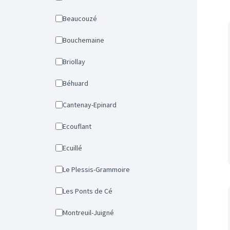
Beaucouzé
Bouchemaine
Briollay
Béhuard
Cantenay-Epinard
Ecouflant
Ecuillé
Le Plessis-Grammoire
Les Ponts de Cé
Montreuil-Juigné