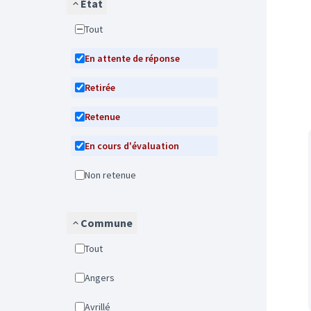
État
Tout
En attente de réponse
Retirée
Retenue
En cours d'évaluation
Non retenue
Commune
Tout
Angers
Avrillé