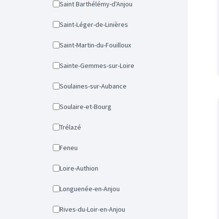
Saint Barthélémy-d'Anjou
Saint-Léger-de-Linières
Saint-Martin-du-Fouilloux
Sainte-Gemmes-sur-Loire
Soulaines-sur-Aubance
Soulaire-et-Bourg
Trélazé
Feneu
Loire-Authion
Longuenée-en-Anjou
Rives-du-Loir-en-Anjou