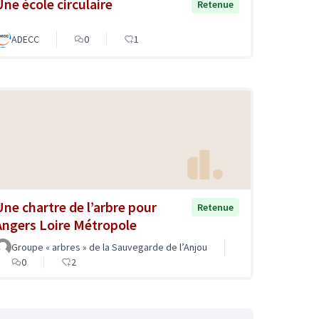
Une école circulaire
Retenue
ADECC
0
1
Une chartre de l’arbre pour
Retenue
Angers Loire Métropole
Groupe « arbres » de la Sauvegarde de l’Anjou
0
2