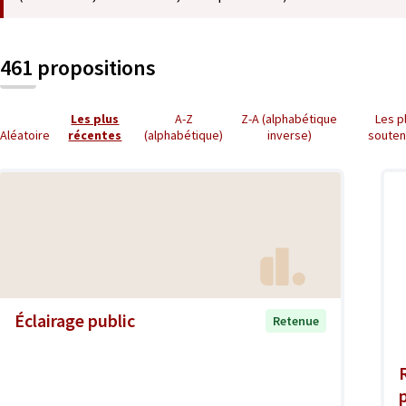
461 propositions
Les plus
A-Z
Z-A (alphabétique
Les p
Aléatoire
récentes
(alphabétique)
inverse)
soute
Éclairage public
Retenue