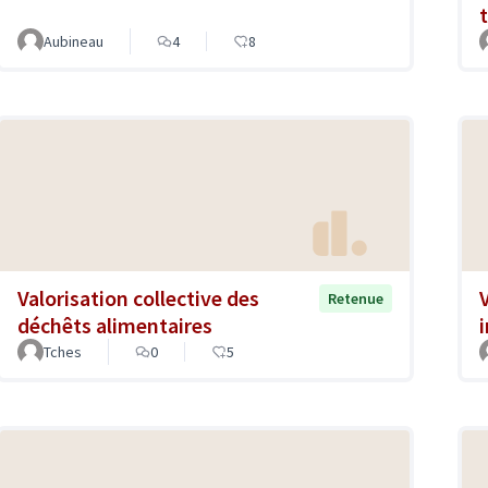
Aubineau
4
8
Valorisation collective des
Retenue
déchêts alimentaires
Tches
0
5