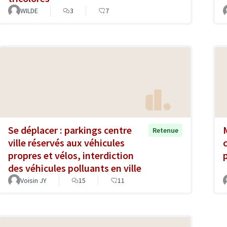
WILDE
3
7
Se déplacer : parkings centre
Retenue
ville réservés aux véhicules
propres et vélos, interdiction
des véhicules polluants en ville
Voisin JY
15
11