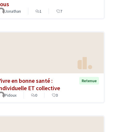
tous
Jonathan
1
7
Vivre en bonne santé :
Retenue
individuelle ET collective
Pidoux
0
0