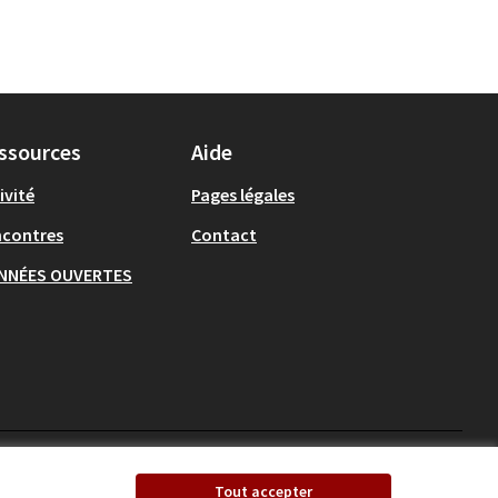
ssources
Aide
ivité
Pages légales
ncontres
Contact
NNÉES OUVERTES
Ecrivons Angers sur X
Ecrivons Angers sur
Tout accepter