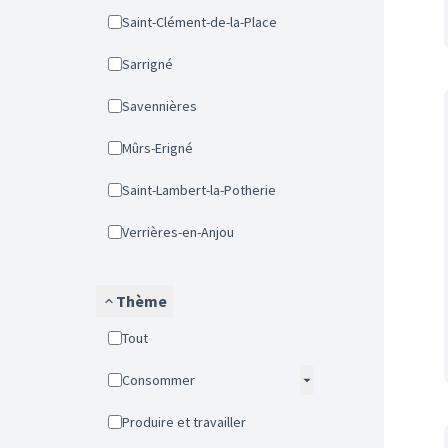
Saint-Clément-de-la-Place
Sarrigné
Savennières
Mûrs-Erigné
Saint-Lambert-la-Potherie
Verrières-en-Anjou
Thème
Tout
Consommer
Produire et travailler