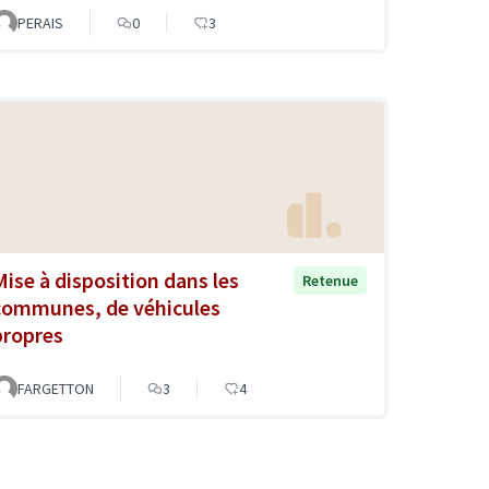
PERAIS
0
3
Mise à disposition dans les
Retenue
communes, de véhicules
propres
FARGETTON
3
4