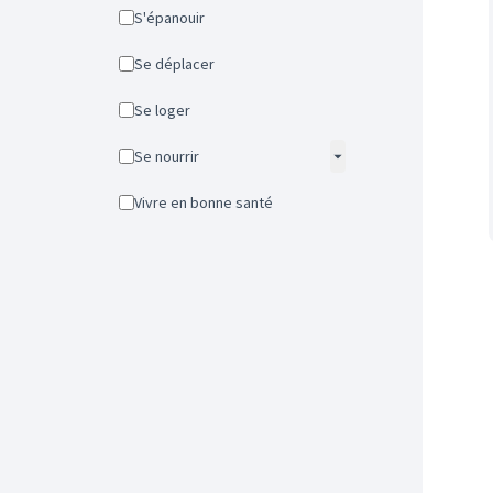
S'épanouir
Se déplacer
Se loger
Se nourrir
Vivre en bonne santé