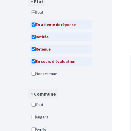
État
Tout
En attente de réponse
Retirée
Retenue
En cours d'évaluation
Non retenue
Commune
Tout
Angers
Avrillé