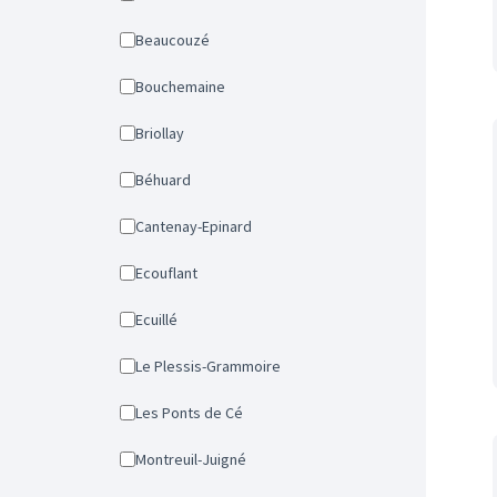
Beaucouzé
Bouchemaine
Briollay
Béhuard
Cantenay-Epinard
Ecouflant
Ecuillé
Le Plessis-Grammoire
Les Ponts de Cé
Montreuil-Juigné