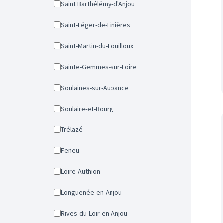
Saint Barthélémy-d'Anjou
Saint-Léger-de-Linières
Saint-Martin-du-Fouilloux
Sainte-Gemmes-sur-Loire
Soulaines-sur-Aubance
Soulaire-et-Bourg
Trélazé
Feneu
Loire-Authion
Longuenée-en-Anjou
Rives-du-Loir-en-Anjou