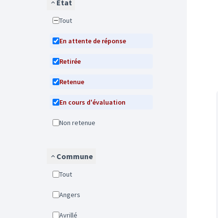
État
Tout
En attente de réponse
Retirée
Retenue
En cours d'évaluation
Non retenue
Commune
Tout
Angers
Avrillé