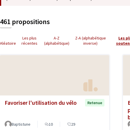
461 propositions
Les plus
A-Z
Z-A (alphabétique
Les p
Aléatoire
récentes
(alphabétique)
inverse)
souten
Favoriser l'utilisation du vélo
Retenue
Baptistune
10
29