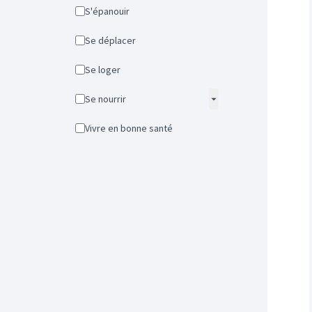
S'épanouir
Se déplacer
Se loger
Se nourrir
Vivre en bonne santé