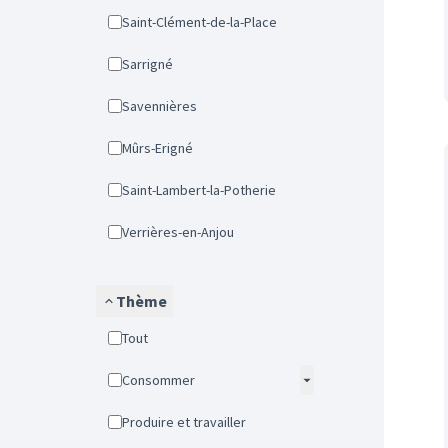
Saint-Clément-de-la-Place
Sarrigné
Savennières
Mûrs-Erigné
Saint-Lambert-la-Potherie
Verrières-en-Anjou
Thème
Tout
Consommer
Produire et travailler