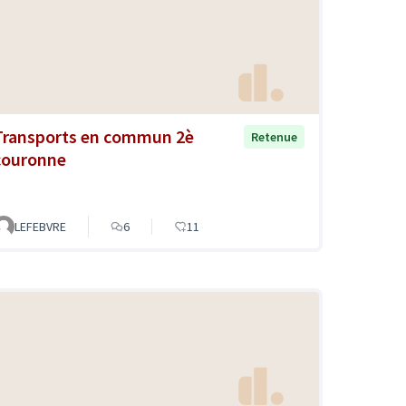
Transports en commun 2è
Retenue
couronne
LEFEBVRE
6
11