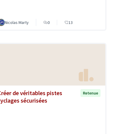
Nicolas Marty
0
13
Créer de véritables pistes
Retenue
cyclages sécurisées