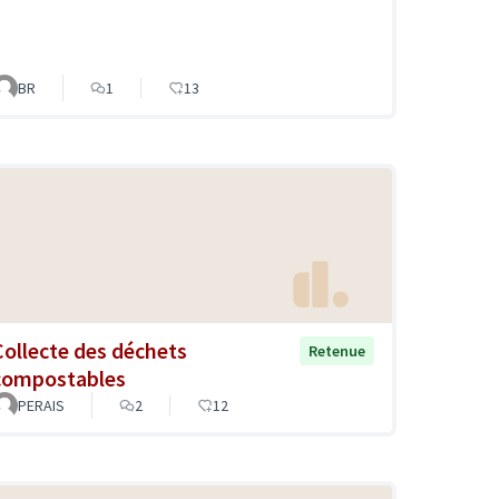
BR
1
13
Collecte des déchets
Retenue
compostables
PERAIS
2
12