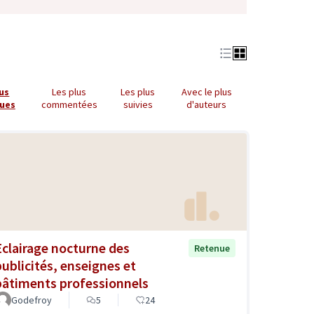
lus
Les plus
Les plus
Avec le plus
ues
commentées
suivies
d'auteurs
Eclairage nocturne des
Retenue
publicités, enseignes et
bâtiments professionnels
Godefroy
5
24