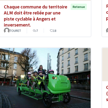
Chaque commune du territoire
Retenue
ALM doit être reliée par une
piste cyclable à Angers et
inversement.
TOURET
7
18