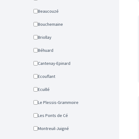
Beaucouzé
Bouchemaine
Briollay
Béhuard
Cantenay-Epinard
Ecouflant
Ecuillé
Le Plessis-Grammoire
Les Ponts de Cé
Montreuil-Juigné