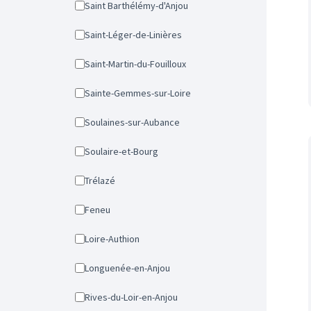
Saint Barthélémy-d'Anjou
Saint-Léger-de-Linières
Saint-Martin-du-Fouilloux
Sainte-Gemmes-sur-Loire
Soulaines-sur-Aubance
Soulaire-et-Bourg
Trélazé
Feneu
Loire-Authion
Longuenée-en-Anjou
Rives-du-Loir-en-Anjou