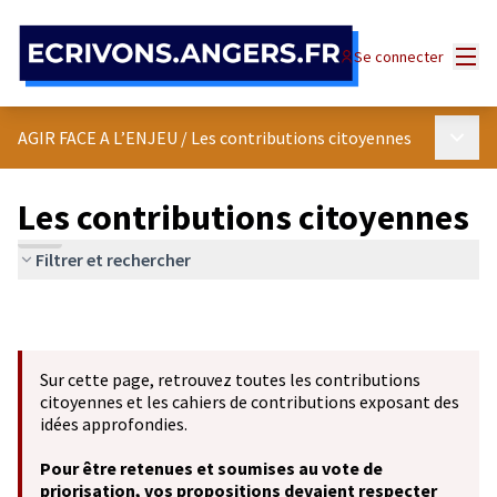
Panneau de gestion des cookies
Menu
Se connecter
Menu p
AGIR FACE A L’ENJEU
/
Les contributions citoyennes
Les contributions citoyennes
Filtrer et rechercher
Sur cette page, retrouvez toutes les contributions
citoyennes et les cahiers de contributions exposant des
idées approfondies.
Pour être retenues et soumises au vote de
priorisation, vos propositions devaient respecter