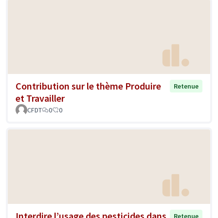
Contribution sur le thème Produire
Retenue
et Travailler
CFDT
0
0
Interdire l’usage des pesticides dans
Retenue