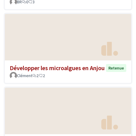
BR
0
3
Développer les microalgues en Anjou
Retenue
Clément
2
2