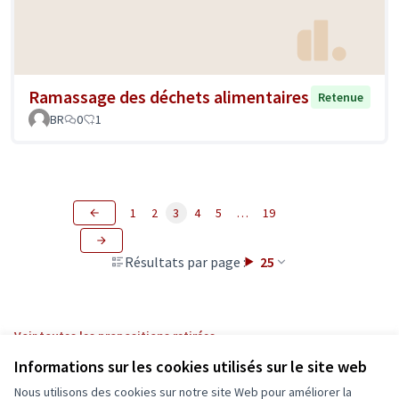
Ramassage des déchets alimentaires
Retenue
BR
0
1
1
2
3
4
5
…
19
Résultats par page :
25
Voir toutes les propositions retirées
Informations sur les cookies utilisés sur le site web
Nous utilisons des cookies sur notre site Web pour améliorer la
Conditions d'utilisation