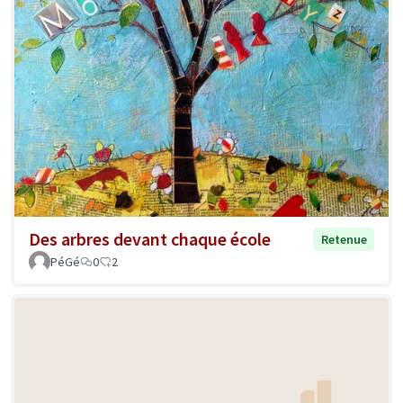
Des arbres devant chaque école
Retenue
PéGé
0
2