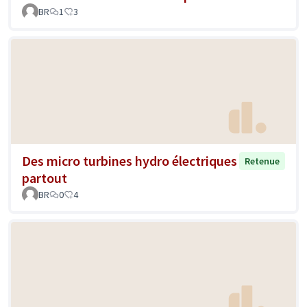
BR
1
3
Des micro turbines hydro électriques
Retenue
partout
BR
0
4