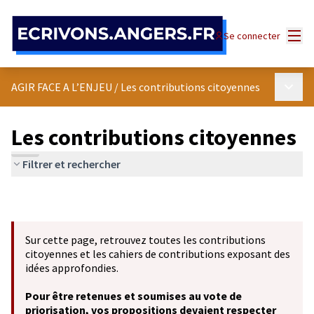
Panneau de gestion des cookies
Menu
Se connecter
Menu p
AGIR FACE A L’ENJEU
/
Les contributions citoyennes
Les contributions citoyennes
Filtrer et rechercher
Sur cette page, retrouvez toutes les contributions
citoyennes et les cahiers de contributions exposant des
idées approfondies.
Pour être retenues et soumises au vote de
priorisation, vos propositions devaient respecter