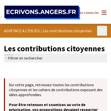
Panneau de gestion des cookies
Menu
Se connecter
Menu p
AGIR FACE A L’ENJEU
/
Les contributions citoyennes
Les contributions citoyennes
Filtrer et rechercher
Sur cette page, retrouvez toutes les contributions
citoyennes et les cahiers de contributions exposant des
idées approfondies.
Pour être retenues et soumises au vote de
priorisation, vos propositions devaient respecter