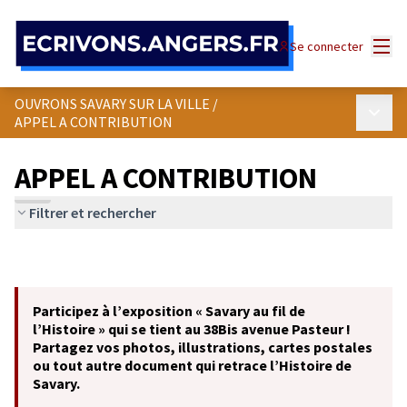
Panneau de gestion des cookies
Menu
Se connecter
OUVRONS SAVARY SUR LA VILLE
/
Menu p
APPEL A CONTRIBUTION
APPEL A CONTRIBUTION
Filtrer et rechercher
Participez à l’exposition « Savary au fil de
l’Histoire » qui se tient au 38Bis avenue Pasteur !
Partagez vos photos, illustrations, cartes postales
ou tout autre document qui retrace l’Histoire de
Savary.