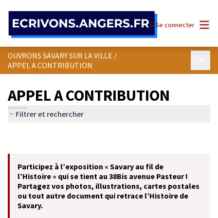
Panneau de gestion des cookies
Menu
Se connecter
OUVRONS SAVARY SUR LA VILLE
/
Menu p
APPEL A CONTRIBUTION
APPEL A CONTRIBUTION
Filtrer et rechercher
Participez à l’exposition « Savary au fil de
l’Histoire » qui se tient au 38Bis avenue Pasteur !
Partagez vos photos, illustrations, cartes postales
ou tout autre document qui retrace l’Histoire de
Savary.