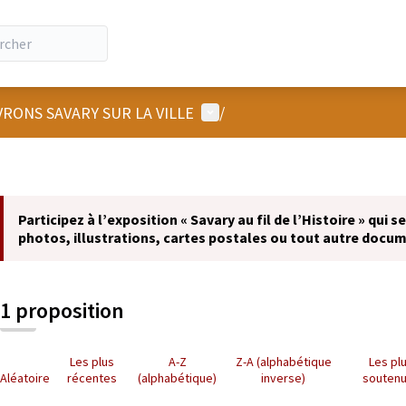
Menu utilisateur
RONS SAVARY SUR LA VILLE
/
Participez à l’exposition « Savary au fil de l’Histoire » qui 
photos, illustrations, cartes postales ou tout autre docume
1 proposition
Les plus
A-Z
Z-A (alphabétique
Les pl
Aléatoire
récentes
(alphabétique)
inverse)
souten