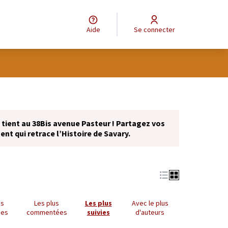
Aide
Se connecter
se tient au 38Bis avenue Pasteur ! Partagez vos
nt qui retrace l’Histoire de Savary.
us
Les plus
Les plus
Avec le plus
ues
commentées
suivies
d'auteurs