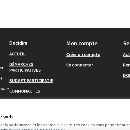
Decidim
Mon compte
Re
ACCUEIL
Créer un compte
Act
DÉMARCHES
Se connecter
Re
ers.
PARTICIPATIVES
DO
de
BUDGET PARTICIPATIF
s pour
COMMUNAUTÉS
AIDE
te web
rer la performance et les contenus du site. Les cookies nous permettent de
partir de nos canaux de médias sociaux.