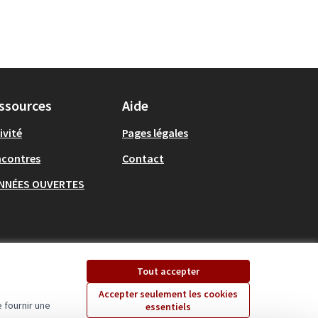
ssources
Aide
ivité
Pages légales
ncontres
Contact
NNÉES OUVERTES
Tout accepter
Accepter seulement les cookies
 fournir une
essentiels
Ecrivons Angers sur X
Ecrivons Angers sur