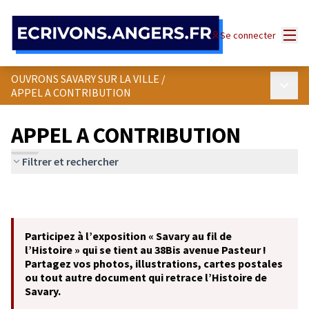
Panneau de gestion des cookies
Menu
Se connecter
OUVRONS SAVARY SUR LA VILLE
/
Menu p
APPEL A CONTRIBUTION
APPEL A CONTRIBUTION
Filtrer et rechercher
Participez à l’exposition « Savary au fil de
l’Histoire » qui se tient au 38Bis avenue Pasteur !
Partagez vos photos, illustrations, cartes postales
ou tout autre document qui retrace l’Histoire de
Savary.