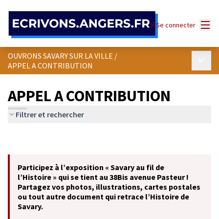
Panneau de gestion des cookies
Menu
Se connecter
OUVRONS SAVARY SUR LA VILLE
/
Menu p
APPEL A CONTRIBUTION
APPEL A CONTRIBUTION
Filtrer et rechercher
Participez à l’exposition « Savary au fil de
l’Histoire » qui se tient au 38Bis avenue Pasteur !
Partagez vos photos, illustrations, cartes postales
ou tout autre document qui retrace l’Histoire de
Savary.