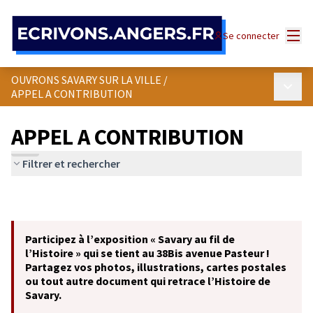
Panneau de gestion des cookies
Menu
Se connecter
OUVRONS SAVARY SUR LA VILLE
/
Menu p
APPEL A CONTRIBUTION
APPEL A CONTRIBUTION
Filtrer et rechercher
Participez à l’exposition « Savary au fil de
l’Histoire » qui se tient au 38Bis avenue Pasteur !
Partagez vos photos, illustrations, cartes postales
ou tout autre document qui retrace l’Histoire de
Savary.