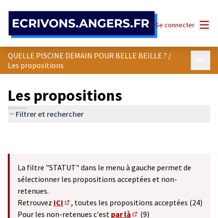
Panneau de gestion des cookies
Menu
Se connecter
QUELLE PISCINE DEMAIN POUR BELLE BEILLE ?
/
Menu p
Les propositions
Les propositions
Filtrer et rechercher
La filtre "STATUT" dans le menu à gauche permet de
sélectionner les propositions acceptées et non-
retenues.
Retrouvez
ICI
, toutes les propositions acceptées (24)
(S'ouvre dans un nouvel onglet)
Pour les non-retenues c'est
par là
(9)