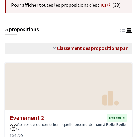
(S'ouvre dans un nouvel o
Pour afficher toutes les propositions c'est
ICI
(33)
(S'ouvre dans 
5 propositions
Classement des propositions par :
Evenement 2
Retenue
Atelier de concertation : quelle piscine demain à Belle Beille
?
4
0