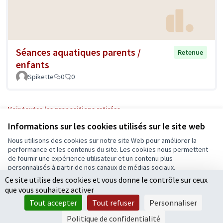
Séances aquatiques parents /
Retenue
enfants
Spikette
0
0
Voir toutes les propositions retirées
Informations sur les cookies utilisés sur le site web
Nous utilisons des cookies sur notre site Web pour améliorer la
Conditions d'utilisation
performance et les contenus du site. Les cookies nous permettent
Paramètres des cookies
de fournir une expérience utilisateur et un contenu plus
Ecrivons Angers sur X
Ecrivons Angers sur Facebook
personnalisés à partir de nos canaux de médias sociaux.
(Lien externe)
(Lien externe)
Ce site utilise des cookies et vous donne le contrôle sur ceux
Tout accepter
que vous souhaitez activer
Accepter seulement les cookies essentiels
Tout accepter
Tout refuser
Personnaliser
Licence Cre
(Lien extern
Paramètres
(Lien externe)
Site réalisé grâce au
logiciel libre Decidim
.
Politique de confidentialité
(Lien externe)