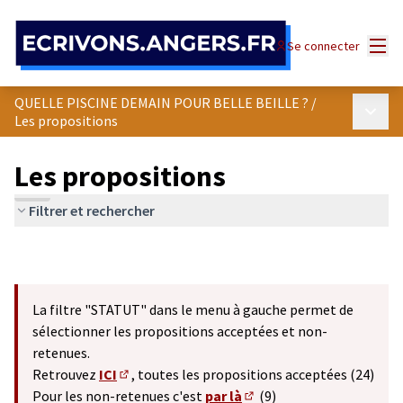
Panneau de gestion des cookies
Menu
Se connecter
QUELLE PISCINE DEMAIN POUR BELLE BEILLE ?
/
Menu p
Les propositions
Les propositions
Filtrer et rechercher
La filtre "STATUT" dans le menu à gauche permet de
sélectionner les propositions acceptées et non-
retenues.
Retrouvez
ICI
, toutes les propositions acceptées (24)
(S'ouvre dans un nouvel onglet)
Pour les non-retenues c'est
par là
(9)