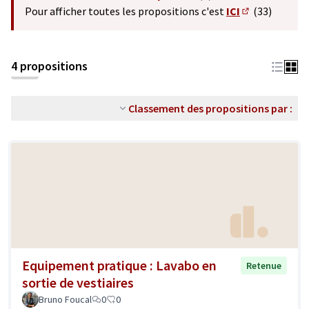
(S'ouvre dans un nouvel o
Pour afficher toutes les propositions c'est
ICI
(33)
(S'ouvre dans 
4 propositions
Classement des propositions par :
Equipement pratique : Lavabo en
Retenue
sortie de vestiaires
Bruno Foucal
0
0