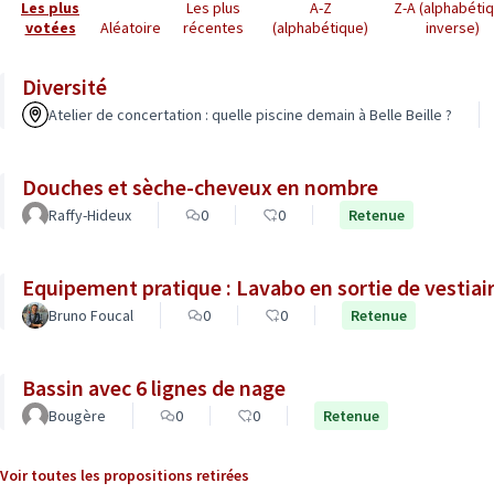
Les plus
Les plus
A-Z
Z-A (alphabéti
votées
Aléatoire
récentes
(alphabétique)
inverse)
Diversité
Atelier de concertation : quelle piscine demain à Belle Beille ?
Douches et sèche-cheveux en nombre
Raffy-Hideux
0
0
Retenue
Equipement pratique : Lavabo en sortie de vestiai
Bruno Foucal
0
0
Retenue
Bassin avec 6 lignes de nage
Bougère
0
0
Retenue
Voir toutes les propositions retirées