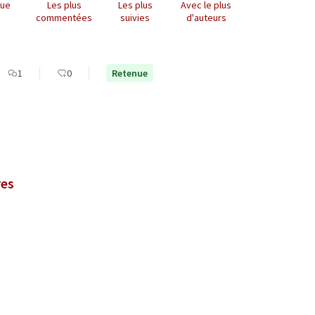
que
Les plus
Les plus
Avec le plus
commentées
suivies
d'auteurs
1
0
Retenue
res