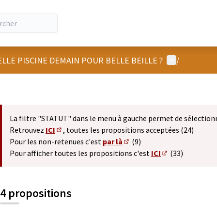
Menu utilisat
LLE PISCINE DEMAIN POUR BELLE BEILLE ?
/
La filtre "STATUT" dans le menu à gauche permet de sélection
Retrouvez
ICI
, toutes les propositions acceptées (24)
(S'ouvre dans un nouvel onglet)
Pour les non-retenues c'est
par là
(9)
(S'ouvre dans un nouvel ong
Pour afficher toutes les propositions c'est
ICI
(33)
(S'ouvre dans un
4 propositions