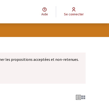
Aide
Se connecter
eur
ner les propositions acceptées et non-retenues.
let)
 nouvel onglet)