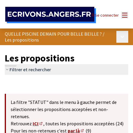
Panneau de gestion des cookies
Menu
Se connecter
QUELLE PISCINE DEMAIN POUR BELLE BEILLE ?
/
Menu p
Les propositions
Les propositions
Filtrer et rechercher
La filtre "STATUT" dans le menu à gauche permet de
sélectionner les propositions acceptées et non-
retenues.
Retrouvez
ICI
, toutes les propositions acceptées (24)
(S'ouvre dans un nouvel onglet)
Pour les non-retenues c'est
par là
(9)