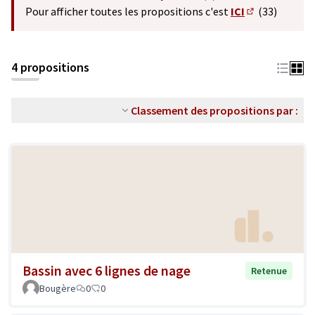
(S'ouvre dans un nouvel o
Pour afficher toutes les propositions c'est
ICI
(33)
(S'ouvre dans 
4 propositions
Classement des propositions par :
Bassin avec 6 lignes de nage
Retenue
Bougère
0
0