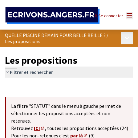
Panneau de gestion des cookies
Menu
Se connecter
QUELLE PISCINE DEMAIN POUR BELLE BEILLE ?
/
Menu p
Les propositions
Les propositions
Filtrer et rechercher
La filtre "STATUT" dans le menu à gauche permet de
sélectionner les propositions acceptées et non-
retenues.
Retrouvez
ICI
, toutes les propositions acceptées (24)
(S'ouvre dans un nouvel onglet)
Pour les non-retenues c'est
par là
(9)