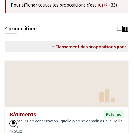
(S'ouvre dans un nouvel o
Pour afficher toutes les propositions c'est
ICI
(33)
(S'ouvre dans 
4 propositions
Classement des propositions par :
Bâtiments
Retenue
Atelier de concertation : quelle piscine demain à Belle Beille
?
0
0