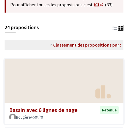
(S'ouvre dans un nouvel o
Pour afficher toutes les propositions c'est
ICI
(33)
(S'ouvre dans 
24 propositions
Classement des propositions par :
Bassin avec 6 lignes de nage
Retenue
Bougère
0
0