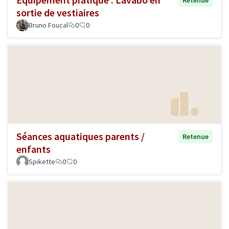
Retenue
sortie de vestiaires
Bruno Foucal
0
0
Séances aquatiques parents /
Retenue
enfants
Spikette
0
0