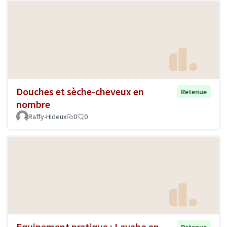
Douches et sèche-cheveux en
Retenue
nombre
Raffy-Hideux
0
0
Equipement pratique : Lavabo en