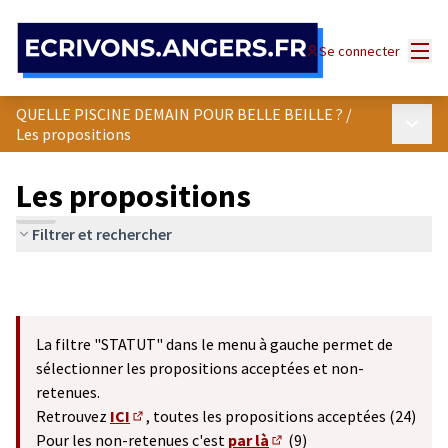
Panneau de gestion des cookies
Menu
Se connecter
QUELLE PISCINE DEMAIN POUR BELLE BEILLE ?
/
Menu p
Les propositions
Les propositions
Filtrer et rechercher
La filtre "STATUT" dans le menu à gauche permet de
sélectionner les propositions acceptées et non-
retenues.
Retrouvez
ICI
, toutes les propositions acceptées (24)
(S'ouvre dans un nouvel onglet)
Pour les non-retenues c'est
par là
(9)