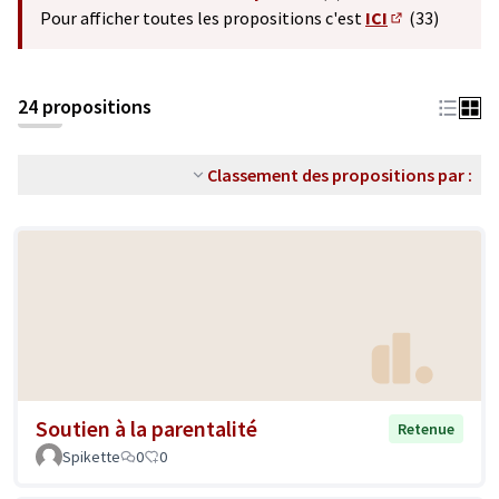
(S'ouvre dans un nouvel o
Pour afficher toutes les propositions c'est
ICI
(33)
(S'ouvre dans 
24 propositions
Classement des propositions par :
Soutien à la parentalité
Retenue
Spikette
0
0