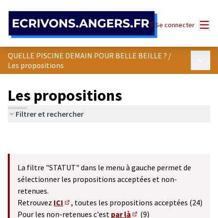
Panneau de gestion des cookies
Menu
Se connecter
QUELLE PISCINE DEMAIN POUR BELLE BEILLE ?
/
Menu p
Les propositions
Les propositions
Filtrer et rechercher
La filtre "STATUT" dans le menu à gauche permet de
sélectionner les propositions acceptées et non-
retenues.
Retrouvez
ICI
, toutes les propositions acceptées (24)
(S'ouvre dans un nouvel onglet)
Pour les non-retenues c'est
par là
(9)