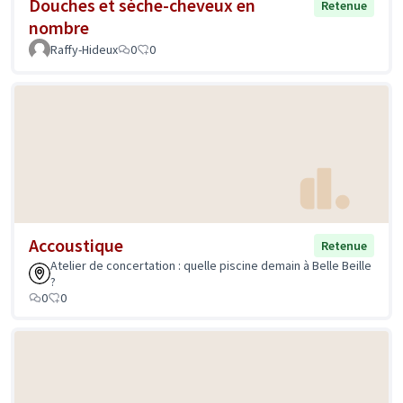
Douches et sèche-cheveux en
Retenue
nombre
Raffy-Hideux
0
0
Accoustique
Retenue
Atelier de concertation : quelle piscine demain à Belle Beille
?
0
0