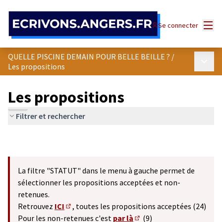
Panneau de gestion des cookies
Menu
Se connecter
QUELLE PISCINE DEMAIN POUR BELLE BEILLE ?
/
Menu p
Les propositions
Les propositions
Filtrer et rechercher
La filtre "STATUT" dans le menu à gauche permet de
sélectionner les propositions acceptées et non-
retenues.
Retrouvez
ICI
, toutes les propositions acceptées (24)
(S'ouvre dans un nouvel onglet)
Pour les non-retenues c'est
par là
(9)