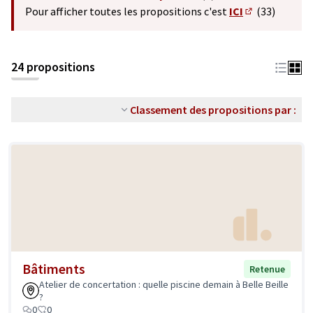
(S'ouvre dans un nouvel o
Pour afficher toutes les propositions c'est
ICI
(33)
(S'ouvre dans 
24 propositions
Classement des propositions par :
Bâtiments
Retenue
Atelier de concertation : quelle piscine demain à Belle Beille
?
0
0