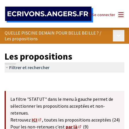
Panneau de gestion des cookies
Menu
Se connecter
QUELLE PISCINE DEMAIN POUR BELLE BEILLE ?
/
Menu p
Les propositions
Les propositions
Filtrer et rechercher
La filtre "STATUT" dans le menu à gauche permet de
sélectionner les propositions acceptées et non-
retenues.
Retrouvez
ICI
, toutes les propositions acceptées (24)
(S'ouvre dans un nouvel onglet)
Pour les non-retenues c'est
par là
(9)