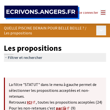
Panneau de gestion des cookies
Menu
Se connecter
QUELLE PISCINE DEMAIN POUR BELLE BEILLE ?
/
Menu p
Les propositions
Les propositions
Filtrer et rechercher
La filtre "STATUT" dans le menu à gauche permet de
sélectionner les propositions acceptées et non-
retenues.
Retrouvez
ICI
, toutes les propositions acceptées (24)
(S'ouvre dans un nouvel onglet)
Pour les non-retenues c'est
par là
(9)