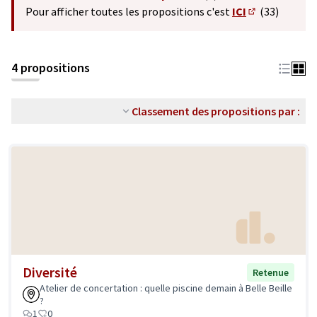
(S'ouvre dans un nouvel o
Pour afficher toutes les propositions c'est
ICI
(33)
(S'ouvre dans 
4 propositions
Classement des propositions par :
Diversité
Retenue
Atelier de concertation : quelle piscine demain à Belle Beille
?
1
0