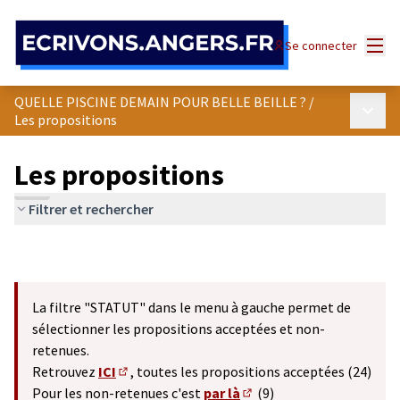
Panneau de gestion des cookies
Menu
Se connecter
QUELLE PISCINE DEMAIN POUR BELLE BEILLE ?
/
Menu p
Les propositions
Les propositions
Filtrer et rechercher
La filtre "STATUT" dans le menu à gauche permet de
sélectionner les propositions acceptées et non-
retenues.
Retrouvez
ICI
, toutes les propositions acceptées (24)
(S'ouvre dans un nouvel onglet)
Pour les non-retenues c'est
par là
(9)