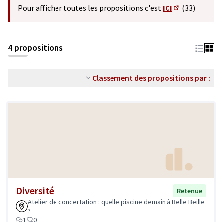
(S'ouvre dans un nouvel o
Pour afficher toutes les propositions c'est
ICI
(33)
(S'ouvre dans 
4 propositions
Classement des propositions par :
Diversité
Retenue
Atelier de concertation : quelle piscine demain à Belle Beille
?
1
0