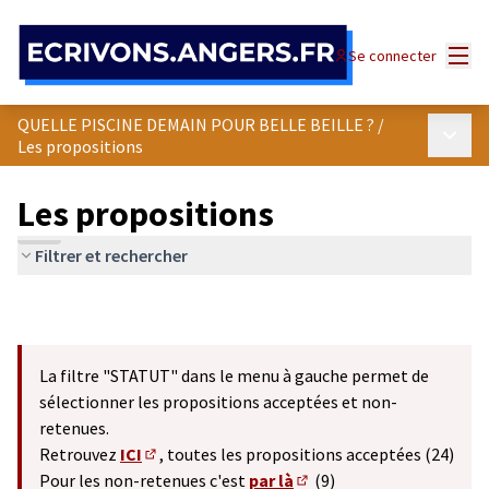
Panneau de gestion des cookies
Menu
Se connecter
QUELLE PISCINE DEMAIN POUR BELLE BEILLE ?
/
Menu p
Les propositions
Les propositions
Filtrer et rechercher
La filtre "STATUT" dans le menu à gauche permet de
sélectionner les propositions acceptées et non-
retenues.
Retrouvez
ICI
, toutes les propositions acceptées (24)
(S'ouvre dans un nouvel onglet)
Pour les non-retenues c'est
par là
(9)