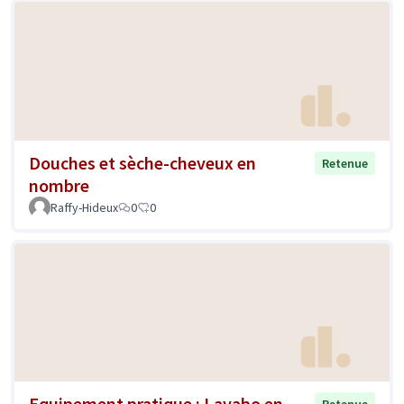
Douches et sèche-cheveux en
Retenue
nombre
Raffy-Hideux
0
0
Equipement pratique : Lavabo en