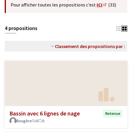
(S'ouvre dans un nouvel o
Pour afficher toutes les propositions c'est
ICI
(33)
(S'ouvre dans 
4 propositions
Classement des propositions par :
Bassin avec 6 lignes de nage
Retenue
Bougère
0
0