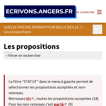
Panneau de gestion des cookies
Menu
Se connecter
QUELLE PISCINE DEMAIN POUR BELLE BEILLE ?
/
Menu p
Les propositions
Les propositions
Filtrer et rechercher
La filtre "STATUT" dans le menu à gauche permet de
sélectionner les propositions acceptées et non-
retenues.
Retrouvez
ICI
, toutes les propositions acceptées (24)
(S'ouvre dans un nouvel onglet)
Pour les non-retenues c'est
par là
(9)