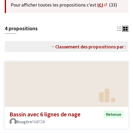
(S'ouvre dans un nouvel o
Pour afficher toutes les propositions c'est
ICI
(33)
(S'ouvre dans 
4 propositions
Classement des propositions par :
Bassin avec 6 lignes de nage
Retenue
Bougère
0
0