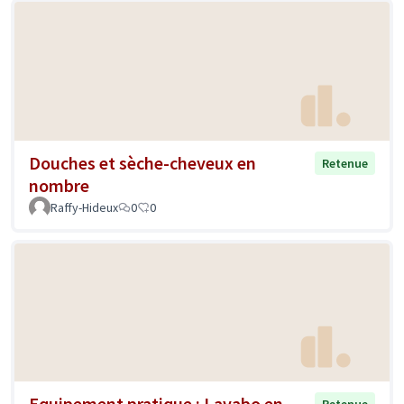
Douches et sèche-cheveux en
Retenue
nombre
Raffy-Hideux
0
0
Equipement pratique : Lavabo en