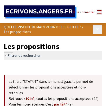
Panneau de gestion des cookies
Menu
Se connecter
QUELLE PISCINE DEMAIN POUR BELLE BEILLE ?
/
Menu p
Les propositions
Les propositions
Filtrer et rechercher
La filtre "STATUT" dans le menu à gauche permet de
sélectionner les propositions acceptées et non-
retenues.
Retrouvez
ICI
, toutes les propositions acceptées (24)
(S'ouvre dans un nouvel onglet)
Pour les non-retenues c'est
par là
(9)