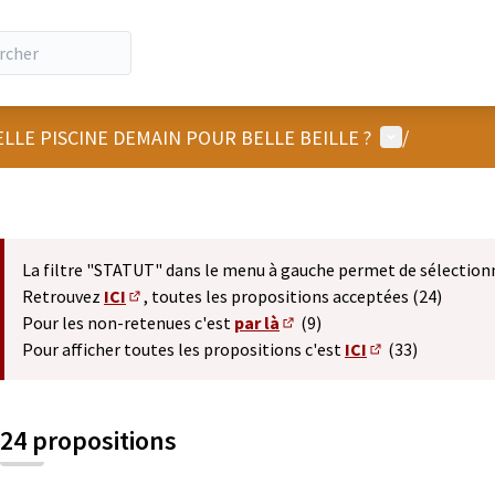
Menu utilisat
LLE PISCINE DEMAIN POUR BELLE BEILLE ?
/
La filtre "STATUT" dans le menu à gauche permet de sélection
Retrouvez
ICI
, toutes les propositions acceptées (24)
(S'ouvre dans un nouvel onglet)
Pour les non-retenues c'est
par là
(9)
(S'ouvre dans un nouvel ong
Pour afficher toutes les propositions c'est
ICI
(33)
(S'ouvre dans un
24 propositions