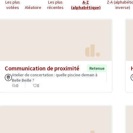
Les plus
Les plus
A-Z
Z-A (alphabéti
votées
Aléatoire
récentes
(alphabétique)
inverse)
Communication de proximité
Retenue
Atelier de concertation : quelle piscine demain à
Belle Beille ?
0
0