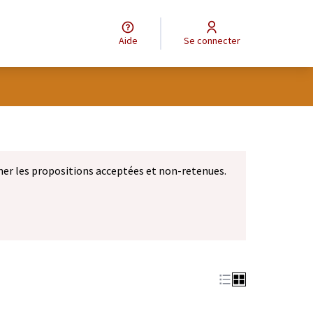
Aide
Se connecter
eur
ner les propositions acceptées et non-retenues.
let)
 nouvel onglet)