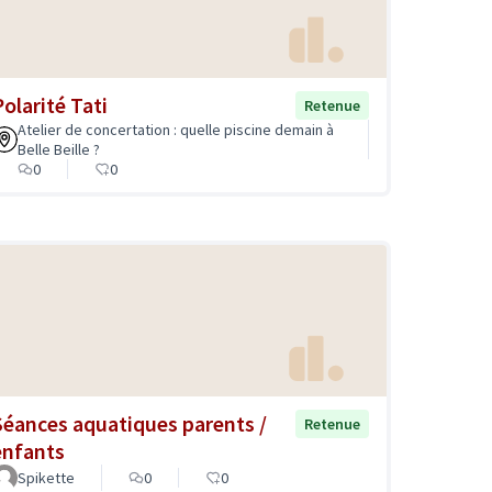
Polarité Tati
Retenue
Atelier de concertation : quelle piscine demain à
Belle Beille ?
0
0
Séances aquatiques parents /
Retenue
enfants
Spikette
0
0