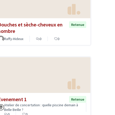
Douches et sèche-cheveux en
Retenue
nombre
Raffy-Hideux
0
0
Evenement 1
Retenue
Atelier de concertation : quelle piscine demain à
Belle Beille ?
0
0