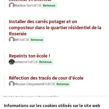
Marilise Six
0
0
Retenue
Installer des carrés potager et un
composteur dans le quartier résidentiel de la
Roseraie
BR
0
0
Retenue
Repeints ton école !
lemierre
0
0
Retenue
Réfection des tracés de cour d'école
Mission Citoyenneté
0
0
Retenue
Voir toutes les propositions retirées
Informations sur les cookies utilisés sur le site web