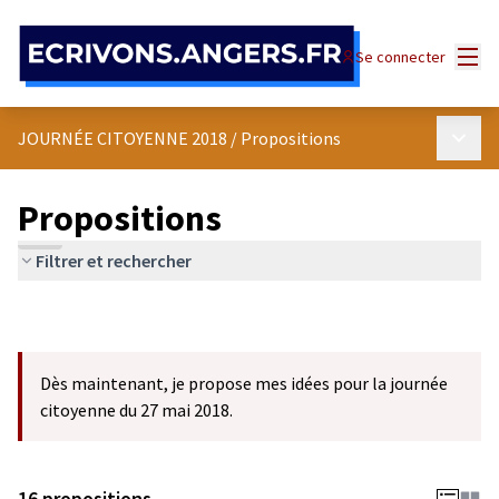
Panneau de gestion des cookies
Menu
Se connecter
Menu p
JOURNÉE CITOYENNE 2018
/
Propositions
Propositions
Filtrer et rechercher
Dès maintenant, je propose mes idées pour la journée
citoyenne du 27 mai 2018.
16 propositions