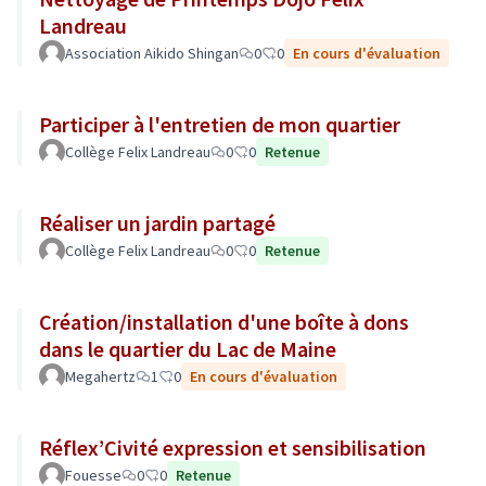
Landreau
Association Aikido Shingan
0
0
En cours d'évaluation
Participer à l'entretien de mon quartier
Collège Felix Landreau
0
0
Retenue
Réaliser un jardin partagé
Collège Felix Landreau
0
0
Retenue
Création/installation d'une boîte à dons
dans le quartier du Lac de Maine
Megahertz
1
0
En cours d'évaluation
Réflex’Civité expression et sensibilisation
Fouesse
0
0
Retenue