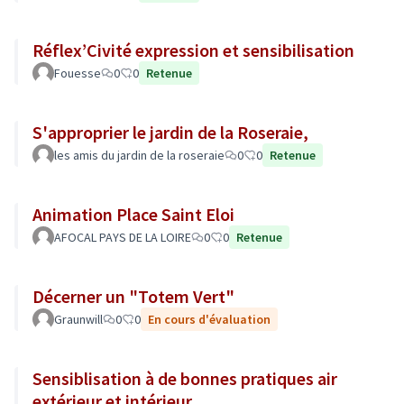
Réflex’Civité expression et sensibilisation
Fouesse
0
0
Retenue
S'approprier le jardin de la Roseraie,
les amis du jardin de la roseraie
0
0
Retenue
Animation Place Saint Eloi
AFOCAL PAYS DE LA LOIRE
0
0
Retenue
Décerner un "Totem Vert"
Graunwill
0
0
En cours d'évaluation
Sensiblisation à de bonnes pratiques air
extérieur et intérieur