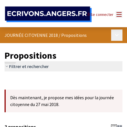
Panneau de gestion des cookies
Menu
Se connecter
Menu p
JOURNÉE CITOYENNE 2018
/
Propositions
Propositions
Filtrer et rechercher
Dès maintenant, je propose mes idées pour la journée
citoyenne du 27 mai 2018.
3 propositions