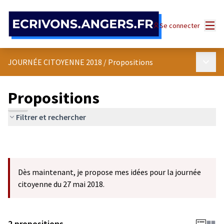
Panneau de gestion des cookies
Menu
Se connecter
Menu p
JOURNÉE CITOYENNE 2018
/
Propositions
Propositions
Filtrer et rechercher
Dès maintenant, je propose mes idées pour la journée
citoyenne du 27 mai 2018.
2 propositions