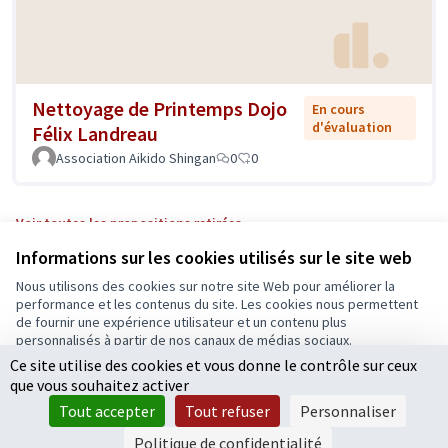
Nettoyage de Printemps Dojo
En cours
d'évaluation
Félix Landreau
Association Aikido Shingan
0
0
Voir toutes les propositions retirées
Informations sur les cookies utilisés sur le site web
Nous utilisons des cookies sur notre site Web pour améliorer la
Conditions d'utilisation
performance et les contenus du site. Les cookies nous permettent
Paramètres des cookies
de fournir une expérience utilisateur et un contenu plus
Ecrivons Angers sur X
Ecrivons Angers sur Facebook
personnalisés à partir de nos canaux de médias sociaux.
(Lien externe)
(Lien externe)
Ce site utilise des cookies et vous donne le contrôle sur ceux
Tout accepter
que vous souhaitez activer
Accepter seulement les cookies essentiels
Tout accepter
Tout refuser
Personnaliser
Licence Cre
(Lien extern
Paramètres
(Lien externe)
Site réalisé grâce au
logiciel libre Decidim
.
Politique de confidentialité