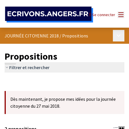
Panneau de gestion des cookies
Menu
Se connecter
Menu p
JOURNÉE CITOYENNE 2018
/
Propositions
Propositions
Filtrer et rechercher
Dès maintenant, je propose mes idées pour la journée
citoyenne du 27 mai 2018.
2 propositions