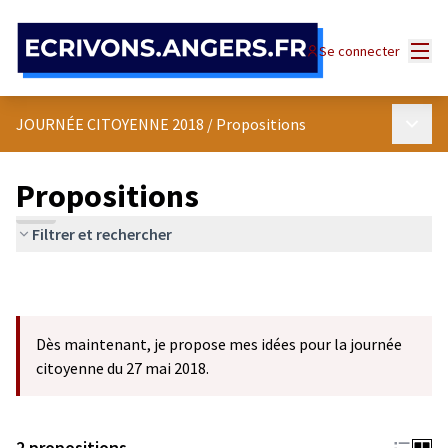
Panneau de gestion des cookies
Menu
Se connecter
Menu p
JOURNÉE CITOYENNE 2018
/
Propositions
Propositions
Filtrer et rechercher
Dès maintenant, je propose mes idées pour la journée
citoyenne du 27 mai 2018.
2 propositions