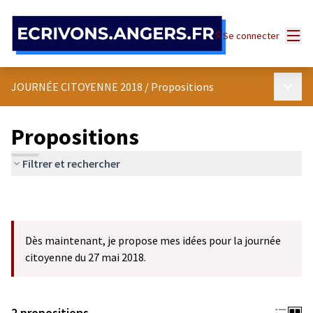
Panneau de gestion des cookies
Menu
Se connecter
Menu p
JOURNÉE CITOYENNE 2018
/
Propositions
Propositions
Filtrer et rechercher
Dès maintenant, je propose mes idées pour la journée
citoyenne du 27 mai 2018.
2 propositions