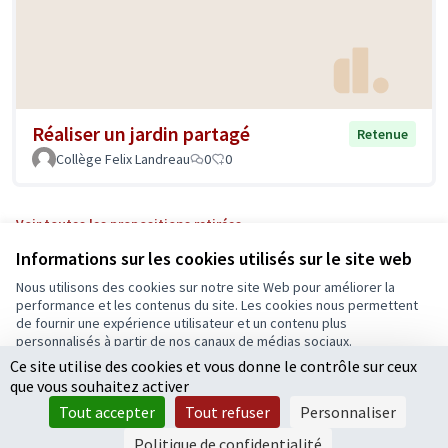
Réaliser un jardin partagé
Retenue
Collège Felix Landreau
0
0
Voir toutes les propositions retirées
Informations sur les cookies utilisés sur le site web
Nous utilisons des cookies sur notre site Web pour améliorer la
Conditions d'utilisation
performance et les contenus du site. Les cookies nous permettent
Paramètres des cookies
de fournir une expérience utilisateur et un contenu plus
Ecrivons Angers sur X
Ecrivons Angers sur Facebook
personnalisés à partir de nos canaux de médias sociaux.
(Lien externe)
(Lien externe)
Ce site utilise des cookies et vous donne le contrôle sur ceux
Tout accepter
que vous souhaitez activer
Accepter seulement les cookies essentiels
Tout accepter
Tout refuser
Personnaliser
Licence Cre
(Lien extern
Paramètres
(Lien externe)
Site réalisé grâce au
logiciel libre Decidim
.
Politique de confidentialité