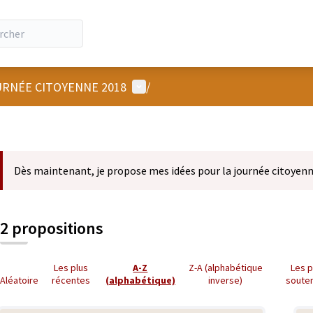
Menu utilisateur
RNÉE CITOYENNE 2018
/
Dès maintenant, je propose mes idées pour la journée citoyenn
2 propositions
Les plus
A-Z
Z-A (alphabétique
Les p
Aléatoire
récentes
(alphabétique)
inverse)
soute