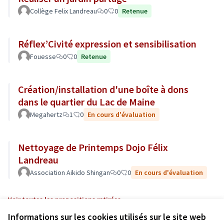
Collège Felix Landreau
0
0
Retenue
Réflex’Civité expression et sensibilisation
Fouesse
0
0
Retenue
Création/installation d'une boîte à dons
dans le quartier du Lac de Maine
Megahertz
1
0
En cours d'évaluation
Nettoyage de Printemps Dojo Félix
Landreau
Association Aikido Shingan
0
0
En cours d'évaluation
Voir toutes les propositions retirées
Informations sur les cookies utilisés sur le site web