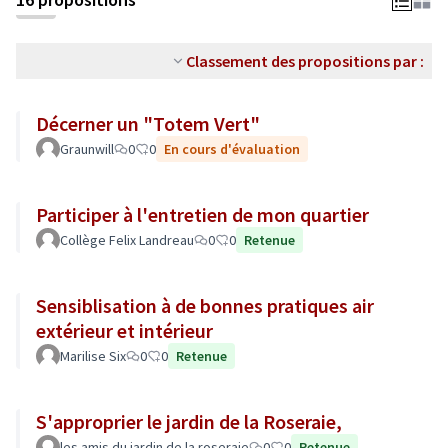
Classement des propositions par :
Décerner un "Totem Vert"
Graunwill
0
0
En cours d'évaluation
Participer à l'entretien de mon quartier
Collège Felix Landreau
0
0
Retenue
Sensiblisation à de bonnes pratiques air
extérieur et intérieur
Marilise Six
0
0
Retenue
S'approprier le jardin de la Roseraie,
les amis du jardin de la roseraie
0
0
Retenue