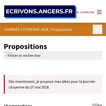
Panneau de gestion des cookies
Menu
Se connecter
Menu p
JOURNÉE CITOYENNE 2018
/
Propositions
Propositions
Filtrer et rechercher
Dès maintenant, je propose mes idées pour la journée
citoyenne du 27 mai 2018.
16 propositions