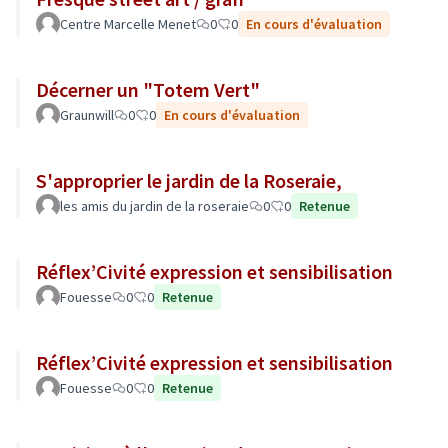
Centre Marcelle Menet
0
0
En cours d'évaluation
Décerner un "Totem Vert"
Graunwill
0
0
En cours d'évaluation
S'approprier le jardin de la Roseraie,
les amis du jardin de la roseraie
0
0
Retenue
Réflex’Civité expression et sensibilisation
Fouesse
0
0
Retenue
Réflex’Civité expression et sensibilisation
Fouesse
0
0
Retenue