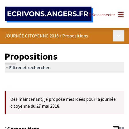
Panneau de gestion des cookies
Menu
Se connecter
Menu p
JOURNÉE CITOYENNE 2018
/
Propositions
Propositions
Filtrer et rechercher
Dès maintenant, je propose mes idées pour la journée
citoyenne du 27 mai 2018.
16 propositions