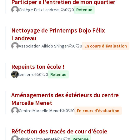
Participer à l'entretien de mon quartier
Collège Felix Landreau
0
0
Retenue
Nettoyage de Printemps Dojo Félix
Landreau
Association Aikido Shingan
0
0
En cours d'évaluation
Repeints ton école !
lemierre
0
0
Retenue
Aménagements des éxtérieurs du centre
Marcelle Menet
Centre Marcelle Menet
0
0
En cours d'évaluation
Réfection des tracés de cour d'école
Mission Citoyenneté
0
0
Retenue