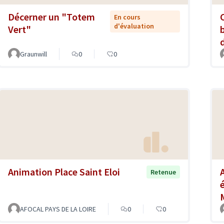
Décerner un "Totem
En cours
d'évaluation
Vert"
Graunwill
0
0
Animation Place Saint Eloi
Retenue
AFOCAL PAYS DE LA LOIRE
0
0