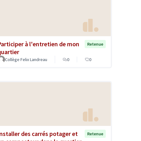
Participer à l'entretien de mon
Retenue
quartier
Collège Felix Landreau
0
0
Installer des carrés potager et
Retenue