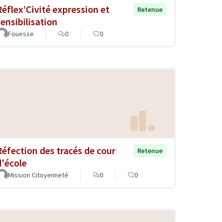
Réflex’Civité expression et
Retenue
sensibilisation
Fouesse
0
0
Réfection des tracés de cour
Retenue
d'école
Mission Citoyenneté
0
0