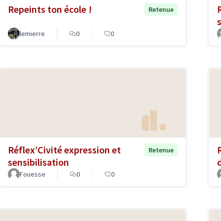
Repeints ton école !
Retenue
lemierre
0
0
Réflex’Civité expression et
Retenue
sensibilisation
Fouesse
0
0