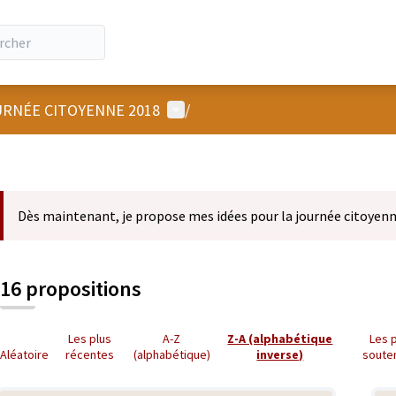
Menu utilisateur
RNÉE CITOYENNE 2018
/
Dès maintenant, je propose mes idées pour la journée citoyenn
16 propositions
Les plus
A-Z
Z-A (alphabétique
Les 
Aléatoire
récentes
(alphabétique)
inverse)
soute