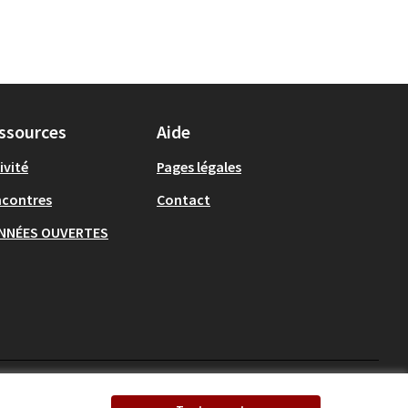
ssources
Aide
ivité
Pages légales
ncontres
Contact
NNÉES OUVERTES
Ecrivons Angers sur X
Ecrivons Angers sur