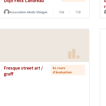
Dojo Félix Landreau
Association Aikido Shingan
0
0
Fresque street art /
En cours
d'évaluation
graff