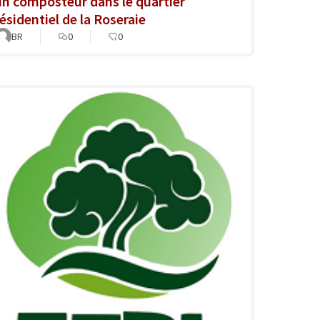
un composteur dans le quartier
résidentiel de la Roseraie
BR
0
0