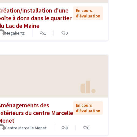
Création/installation d'une
En cours
d'évaluation
boîte à dons dans le quartier
du Lac de Maine
Megahertz
1
0
Aménagements des
En cours
d'évaluation
éxtérieurs du centre Marcelle
Menet
Centre Marcelle Menet
0
0