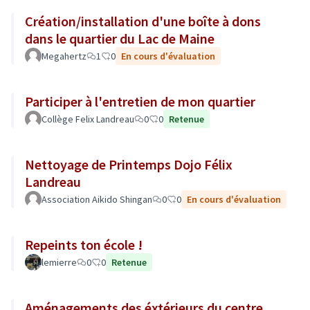
Création/installation d'une boîte à dons
dans le quartier du Lac de Maine
Megahertz
1
0
En cours d'évaluation
Participer à l'entretien de mon quartier
Collège Felix Landreau
0
0
Retenue
Nettoyage de Printemps Dojo Félix
Landreau
Association Aikido Shingan
0
0
En cours d'évaluation
Repeints ton école !
lemierre
0
0
Retenue
Aménagements des éxtérieurs du centre