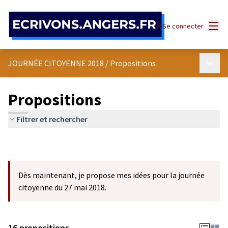
Panneau de gestion des cookies
Menu
Se connecter
Menu p
JOURNÉE CITOYENNE 2018
/
Propositions
Propositions
Filtrer et rechercher
Dès maintenant, je propose mes idées pour la journée
citoyenne du 27 mai 2018.
16 propositions