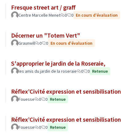
Fresque street art / graff
Centre Marcelle Menet
0
0
En cours d'évaluation
Décerner un "Totem Vert"
Graunwill
0
0
En cours d'évaluation
S'approprier le jardin de la Roseraie,
les amis du jardin de la roseraie
0
0
Retenue
Réflex’Civité expression et sensibilisation
Fouesse
0
0
Retenue
Réflex’Civité expression et sensibilisation
Fouesse
0
0
Retenue