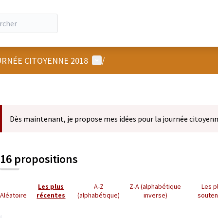
Menu utilisateur
RNÉE CITOYENNE 2018
/
Dès maintenant, je propose mes idées pour la journée citoyenn
16 propositions
Les plus
A-Z
Z-A (alphabétique
Les p
Aléatoire
récentes
(alphabétique)
inverse)
soute