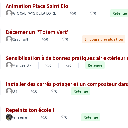
Animation Place Saint Eloi
AFOCAL PAYS DE LA LOIRE
0
0
Retenue
Décerner un "Totem Vert"
Graunwill
0
0
En cours d'évaluation
Sensiblisation à de bonnes pratiques air extérieur 
Marilise Six
0
0
Retenue
Installer des carrés potager et un composteur dans 
BR
0
0
Retenue
Repeints ton école !
lemierre
0
0
Retenue