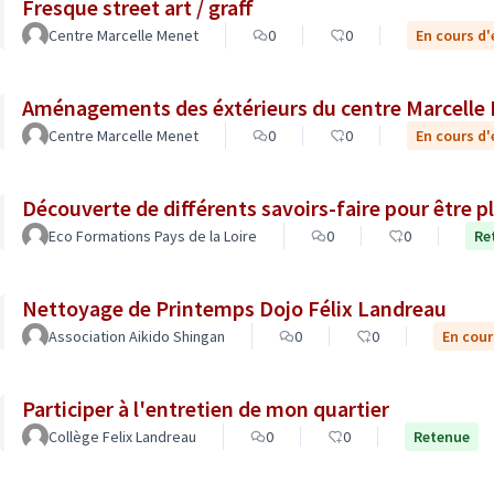
Fresque street art / graff
Centre Marcelle Menet
0
0
En cours d
Aménagements des éxtérieurs du centre M
Centre Marcelle Menet
0
0
En cours d
Découverte de différents savoirs-faire pour être 
Eco Formations Pays de la Loire
0
0
Re
Nettoyage de Printemps Dojo Félix Landreau
Association Aikido Shingan
0
0
En cour
Participer à l'entretien de mon quartier
Collège Felix Landreau
0
0
Retenue