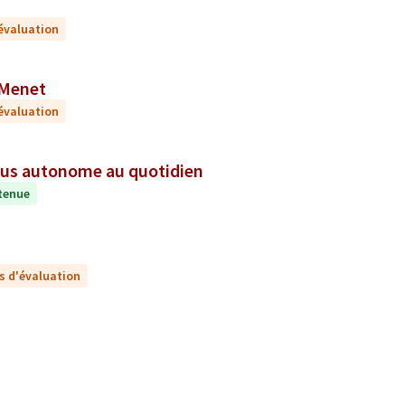
'évaluation
arcelle Menet
'évaluation
plus autonome au quotidien
tenue
s d'évaluation