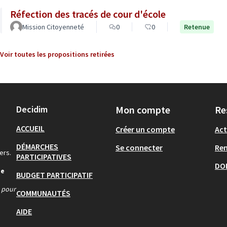
Réfection des tracés de cour d'école
Mission Citoyenneté
0
0
Retenue
Voir toutes les propositions retirées
Decidim
Mon compte
Re
ACCUEIL
Créer un compte
Act
DÉMARCHES
Se connecter
Re
ers.
PARTICIPATIVES
DO
de
BUDGET PARTICIPATIF
s pour
COMMUNAUTÉS
AIDE