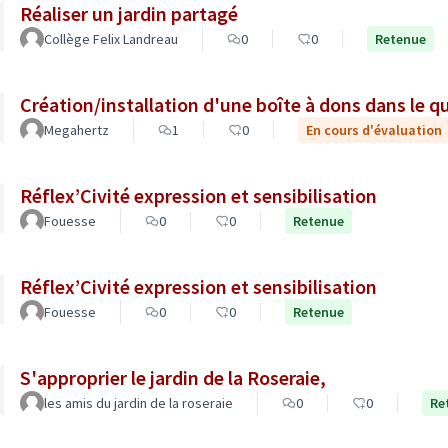
Réaliser un jardin partagé
Collège Felix Landreau
0
0
Retenue
Création/installation d'une boîte à dons dans le q
Megahertz
1
0
En cours d'évaluation
Réflex’Civité expression et sensibilisation
Fouesse
0
0
Retenue
Réflex’Civité expression et sensibilisation
Fouesse
0
0
Retenue
S'approprier le jardin de la Roseraie,
les amis du jardin de la roseraie
0
0
Re