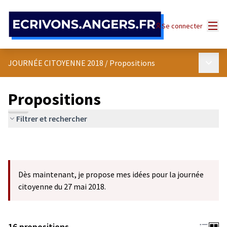
Panneau de gestion des cookies
Menu
Se connecter
Menu p
JOURNÉE CITOYENNE 2018
/
Propositions
Propositions
Filtrer et rechercher
Dès maintenant, je propose mes idées pour la journée
citoyenne du 27 mai 2018.
16 propositions