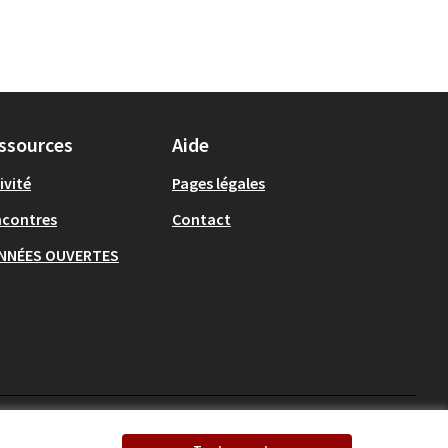
ssources
Aide
ivité
Pages légales
ncontres
Contact
NNÉES OUVERTES
Ecrivons Angers sur X
Ecrivons Angers sur