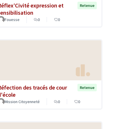
Réflex’Civité expression et
Retenue
sensibilisation
Fouesse
0
0
Réfection des tracés de cour
Retenue
d'école
Mission Citoyenneté
0
0