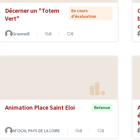
Décerner un "Totem
En cours
d'évaluation
Vert"
Graunwill
0
0
Animation Place Saint Eloi
Retenue
AFOCAL PAYS DE LA LOIRE
0
0