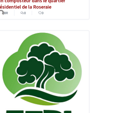
un composteur dans le quartier
résidentiel de la Roseraie
BR
0
0