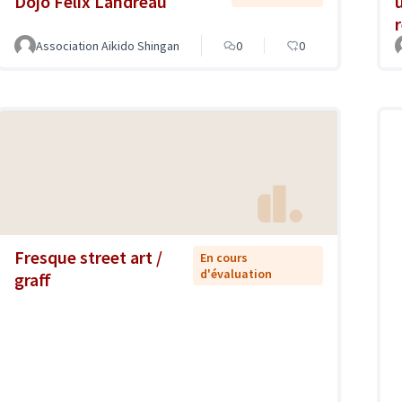
Dojo Félix Landreau
Association Aikido Shingan
0
0
Fresque street art /
En cours
d'évaluation
graff