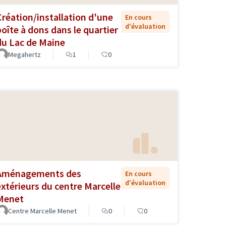
Création/installation d'une
En cours
d'évaluation
boîte à dons dans le quartier
du Lac de Maine
Megahertz
1
0
Aménagements des
En cours
d'évaluation
éxtérieurs du centre Marcelle
Menet
Centre Marcelle Menet
0
0