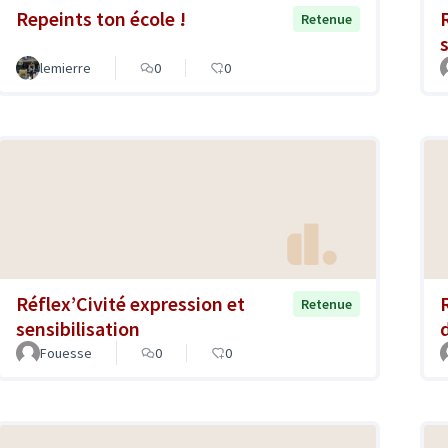
Repeints ton école !
Retenue
lemierre
0
0
Réflex’Civité expression et
Retenue
sensibilisation
Fouesse
0
0