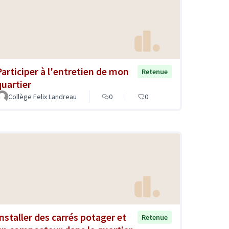
Participer à l'entretien de mon
Retenue
quartier
Collège Felix Landreau
0
0
Installer des carrés potager et
Retenue