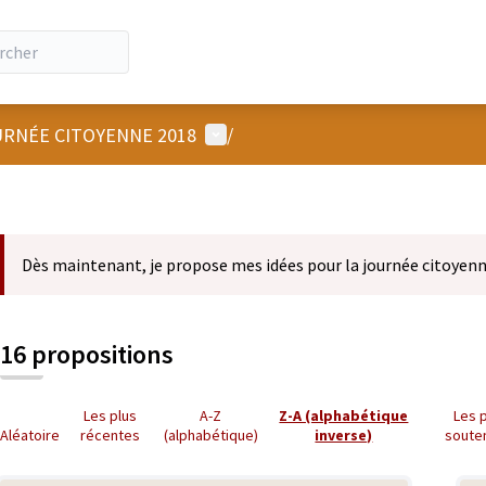
Menu utilisateur
RNÉE CITOYENNE 2018
/
Dès maintenant, je propose mes idées pour la journée citoyenn
16 propositions
Les plus
A-Z
Z-A (alphabétique
Les 
Aléatoire
récentes
(alphabétique)
inverse)
soute