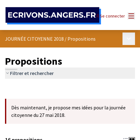
Panneau de gestion des cookies
Menu
Se connecter
Menu p
JOURNÉE CITOYENNE 2018
/
Propositions
Propositions
Filtrer et rechercher
Dès maintenant, je propose mes idées pour la journée
citoyenne du 27 mai 2018.
16 propositions