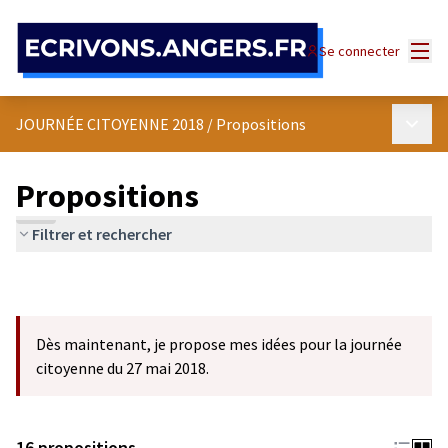
Panneau de gestion des cookies
Menu
Se connecter
Menu p
JOURNÉE CITOYENNE 2018
/
Propositions
Propositions
Filtrer et rechercher
Dès maintenant, je propose mes idées pour la journée
citoyenne du 27 mai 2018.
16 propositions