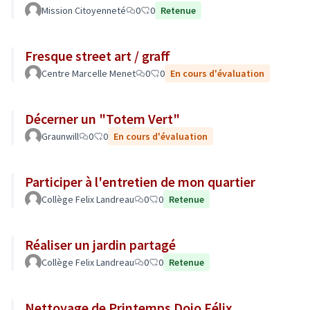
Mission Citoyenneté
0
0
Retenue
Fresque street art / graff
Centre Marcelle Menet
0
0
En cours d'évaluation
Décerner un "Totem Vert"
Graunwill
0
0
En cours d'évaluation
Participer à l'entretien de mon quartier
Collège Felix Landreau
0
0
Retenue
Réaliser un jardin partagé
Collège Felix Landreau
0
0
Retenue
Nettoyage de Printemps Dojo Félix