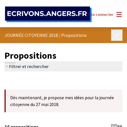
Panneau de gestion des cookies
Menu
Se connecter
Menu p
JOURNÉE CITOYENNE 2018
/
Propositions
Propositions
Filtrer et rechercher
Dès maintenant, je propose mes idées pour la journée
citoyenne du 27 mai 2018.
16 propositions