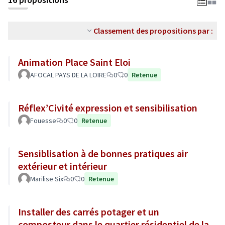
Classement des propositions par :
Animation Place Saint Eloi
AFOCAL PAYS DE LA LOIRE
0
0
Retenue
Réflex’Civité expression et sensibilisation
Fouesse
0
0
Retenue
Sensiblisation à de bonnes pratiques air
extérieur et intérieur
Marilise Six
0
0
Retenue
Installer des carrés potager et un
composteur dans le quartier résidentiel de la